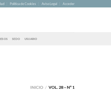
idad
Política de Cookies
Aviso Legal
Acceder
RESOS
SEDO
USUARIO
INICIO
/
VOL. 28 – Nº 1