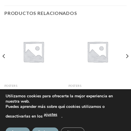
PRODUCTOS RELACIONADOS
POSTERS
POSTERS
Woo Logo
Flying Ninja
Utilizamos cookies para ofrecerte la mejor experiencia en
£
29.00
nuestra web.
Valorado
Puedes aprender más sobre qué cookies utilizamos o
en
4.17
ajustes
de 5
desactivarlas en los
.
POLÍTICA DE PRIVACIDAD
POLÍTICA DE COOKIES
AVISO LEGAL
ACCEDER